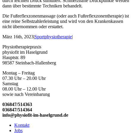
durch leichten Druck stimuliert. Schmerzhafte Druckpunkte werden
dann über bestimmte Techniken behandelt.
Die Fußreflexzonenmassage (oder auch Fußreflexzonentherapie) ist
eine reine Selbstzahlerleistung und wird von den Krankenkassen
nicht übernommen oder erstattet.
März 16th, 2023
|
Sportphysiotherapie
|
Physiotherapiepraxis
physiofit im Haselgrund
Hauptstr. 89
98587 Steinbach-Hallenberg
Montag – Freitag
07.30 Uhr – 20.00 Uhr
Samstag
08.00 Uhr – 12.00 Uhr
sowie nach Vereinbarung
036847/514363
036847/514364
info@physiofit-im-haselgrund.de
Kontakt
Jobs