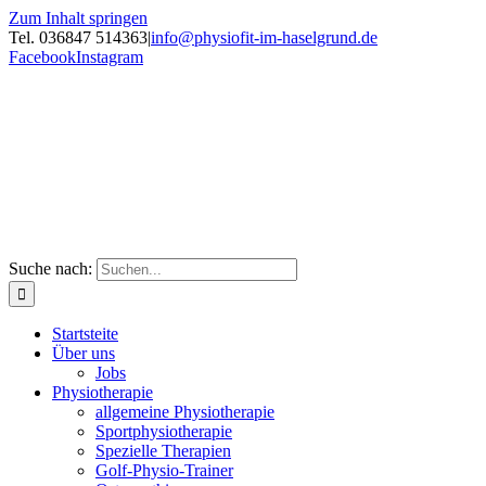
Zum Inhalt springen
Tel. 036847 514363
|
info@physiofit-im-haselgrund.de
Facebook
Instagram
Suche nach:
Startsteite
Über uns
Jobs
Physiotherapie
allgemeine Physiotherapie
Sportphysiotherapie
Spezielle Therapien
Golf-Physio-Trainer