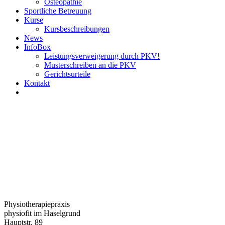
Osteopathie
Sportliche Betreuung
Kurse
Kursbeschreibungen
News
InfoBox
Leistungsverweigerung durch PKV!
Musterschreiben an die PKV
Gerichtsurteile
Kontakt
Physiotherapiepraxis
physiofit im Haselgrund
Hauptstr. 89