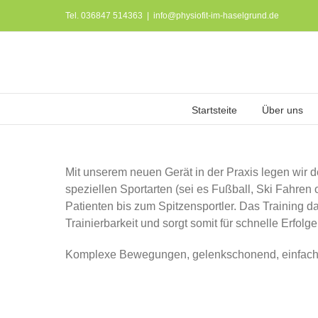
Zum
Tel. 036847 514363
|
info@physiofit-im-haselgrund.de
Inhalt
springen
Startsteite
Über uns
Mit unserem neuen Gerät in der Praxis legen wir 
speziellen Sportarten (sei es Fußball, Ski Fahren 
Patienten bis zum Spitzensportler. Das Training da
Trainierbarkeit und sorgt somit für schnelle Erfolg
Komplexe Bewegungen, gelenkschonend, einfach u