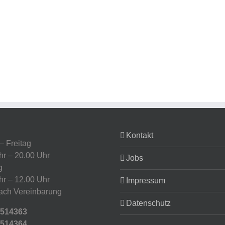
Kontakt
– Freitag
hr – 20.00 Uhr
Jobs
g
hr – 12.00 Uhr
Impressum
ach Vereinbarung
Datenschutz
/514363
/514364