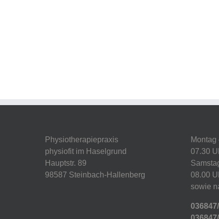
Physiotherapiepraxis
Montag 
physiofit im Haselgrund
07.30 U
Hauptstr. 89
Samsta
98587 Steinbach-Hallenberg
08.00 U
sowie n
036847
036847