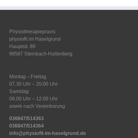
Physiotherapiepraxis
physiofit im Haselgrund
Hauptstr. 89
98587 Steinbach-Hallenberg
Montag – Freitag
07.30 Uhr – 20.00 Uhr
Samstag
08.00 Uhr – 12.00 Uhr
sowie nach Vereinbarung
036847/514363
036847/514364
info@physiofit-im-haselgrund.de