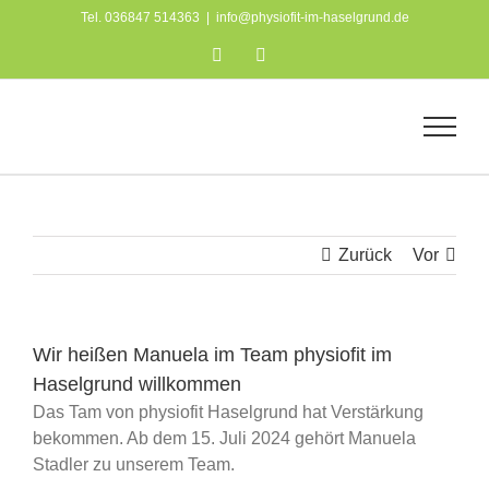
Zum
Tel. 036847 514363
|
info@physiofit-im-haselgrund.de
Inhalt
Facebook
Instagram
springen
Zurück
Vor
Wir heißen Manuela im Team physiofit im
Haselgrund willkommen
Das Tam von physiofit Haselgrund hat Verstärkung
bekommen. Ab dem 15. Juli 2024 gehört Manuela
Stadler zu unserem Team.